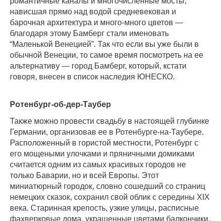
романтичные каналы и многочисленные мосты,
нависшая прямо над водой средневековая и
барочная архитектура и много-много цветов —
благодаря этому Бамберг стали именовать
“Маленькой Венецией”. Так что если вы уже были в
обычной Венеции, то самое время посмотреть на ее
альтернативу — город Бамберг, который, кстати
говоря, внесен в список наследия ЮНЕСКО.
Ротенбург-об-дер-Таубер
Также можно провести свадьбу в настоящей глубинке
Германии, организовав ее в Ротенбурге-на-Таубере.
Расположенный в гористой местности, Ротенбург с
его мощеными улочками и пряничными домиками
считается одним из самых красивых городов не
только Баварии, но и всей Европы. Этот
миниатюрный городок, словно сошедший со страниц
немецких сказок, сохранил свой облик с середины XIX
века. Старинная крепость, узкие улицы, расписные
фахверковые дома, украшенные цветами балкончики,