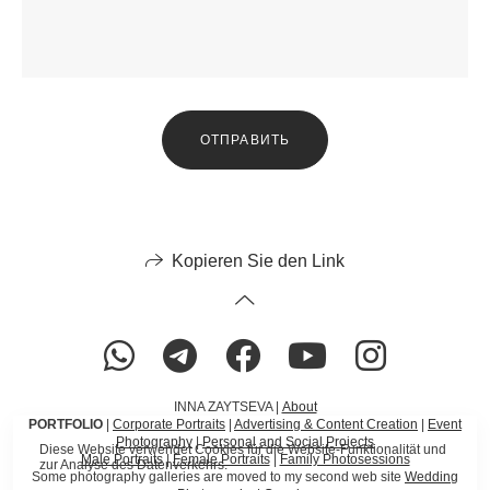
ОТПРАВИТЬ
Kopieren Sie den Link
INNA ZAYTSEVA |
About
PORTFOLIO
|
Corporate Portraits
|
Advertising & Content Creation
|
Event
Photography
|
Personal and Social Projects
Diese Website verwendet Cookies für die Website-Funktionalität und
Male Portraits
|
Female Portraits
|
Family Photosessions
zur Analyse des Datenverkehrs.
Some photography galleries are moved to my second web site
Wedding